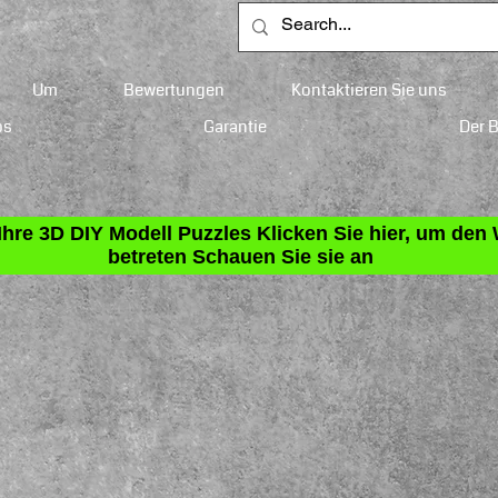
Um
Bewertungen
Kontaktieren Sie uns
ps
Garantie
Der 
 Ihre 3D DIY Modell Puzzles Klicken Sie hier, um de
betreten Schauen Sie sie an