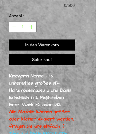
0/500
Anzahl
*
In den Warenkorb
Sofortkauf
Kriegerin Nonne - 1 x
unbemaltes großes 3D-
Harzmodellbausatz und Basis
Erhältlich in 2 Maßstäben
Ihrer Wahl: 1/6 oder 1/12
Alle Modelle können größer
oder kleiner skaliert werden,
fragen Sie uns einfach :)
TÄGLICH NEUE PRODUKTE