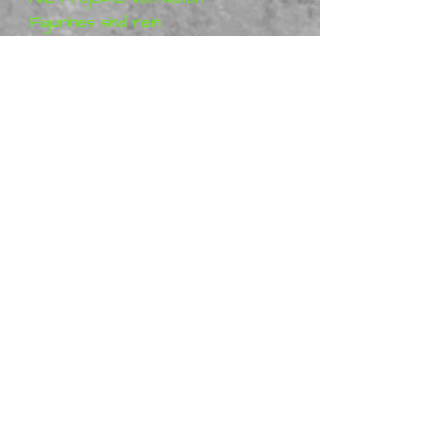
Figurines sind rein
künstlerische Arbeiten
(sogenannte Fan-Art) und
stellen seine Vision der
Charaktere dar. Die Figuren
sind daher kein lizenziertes
Produkt. Weitere
Informationen finden Sie auf
Gumroad: Kuton Figurines.
Metal Mania 3D
vertreibt
physische Kuton-
Miniaturfiguren. Wir bieten
weltweit fertige Figuren an.
Viele sind auf Lager, einige
werden jedoch auf Bestellung
gefertigt.
Bitte sehen Sie sich alle
unsere anderen Harzfiguren