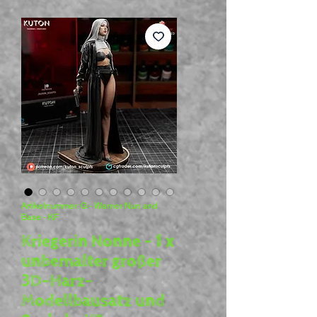
Artikelnummer: G - Warrior Nun and
Base - KF
Kriegerin Nonne - 1 x
unbemalter großer
3D-Harz-
Modellbausatz und