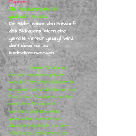
Figurines.
Alle Miniaturen sind 3D-
gedruckt in Harz.
Die Bilder zeigen den Entwurf
des Bildhauers. Wenn eine
gemalte Version gezeigt wird,
dient diese nur zu
Illustrationszwecken.
Alle Stützen werden
entfernt.
Einige Miniaturen
müssen zusammengebaut
werden. Der beste Kleber ist
ein guter Sekundenkleber wie
Zap-a-Gap. Miniaturen sollten
nach dem Drucken in
warmem Seifenwasser
gewaschen werden, um
Alkoholrückstände aus der
Wäsche zu entfernen, und