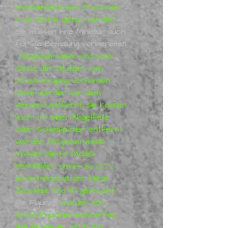
anschließend zum Trocknen
in die Sonne gelegt werden.
Sie müssen Ihre Miniatur auch
für die Bemalung vorbereiten
.
Möglicherweise sind noch
Reste der Stützen vom
Druckvorgang vorhanden.
Diese werden vor dem
Versand entfernt. Sie können
leicht mit einer Nagelfeile
oder Schleifpapier entfernt
werden. Möglicherweise
müssen Sie Ihr Modell
bearbeiten, um es zu 100 %
zusammenzusetzen. Diese
Bausätze sind 3D-gedruckt.
Die Figuren
wurden von
Kuton Figurines entworfen.
Alle Projekte von Kuton