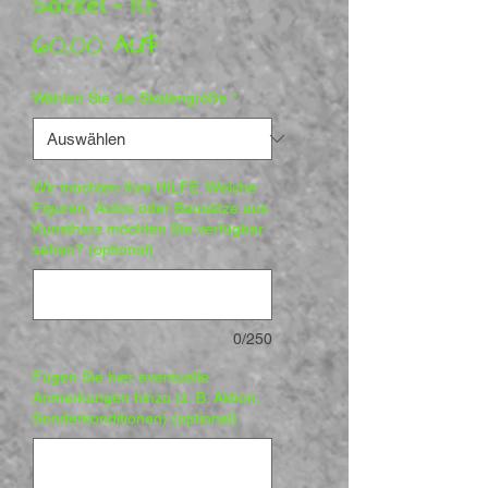
Sockel - KF
Preis
60,00 AU$
Wählen Sie die Skalengröße
*
Wir möchten Ihre HILFE. Welche
Figuren, Autos oder Bausätze aus
Kunstharz möchten Sie verfügbar
sehen? (optional)
0/250
Fügen Sie hier eventuelle
Anmerkungen hinzu (z. B. Aktion,
Sonderkonditionen) (optional)