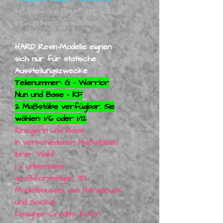
Ihr Kauf: 1 x Figur und Sockel
im von Ihnen gewählten
Maßstab
HARD Resin-Modelle eignen
sich nur für statische
Ausstellungszwecke
Teilenummer: G – Warrior
Nun und Base – KF
2 Maßstäbe verfügbar. Sie
wählen: 1/6 oder 1/12
Kriegerin und Basis
In verschiedenen Maßstäben
Ihrer Wahl!
1 x unbemalter,
großformatiger 3D-
Modellbausatz aus Harzdruck
und Sockel.
Designer-Credits: Kuton