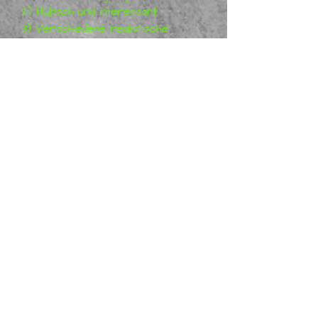
2) Hübsch und interessant
3) Verschiedene realistische
Designs und lebendige Farben
4) Stimuliert das Gehirn und
die Entwicklung der
Menschen
5) Entwicklung der
Denkfähigkeiten und des
logischen Sinns bei
Kindern/Jugendlichen/Erwach
senen
Interessiert an mehr Knights
In Armour? Lass es uns unten
wissen
Metal Mania 3D.com & Metal Mania 3D TV