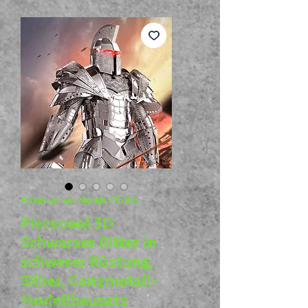
Artikelnummer: Model#: P079-S
Piececool 3D
Schwarzer Ritter in
schwerer Rüstung,
Silber, Ganzmetall-
Modellbausatz