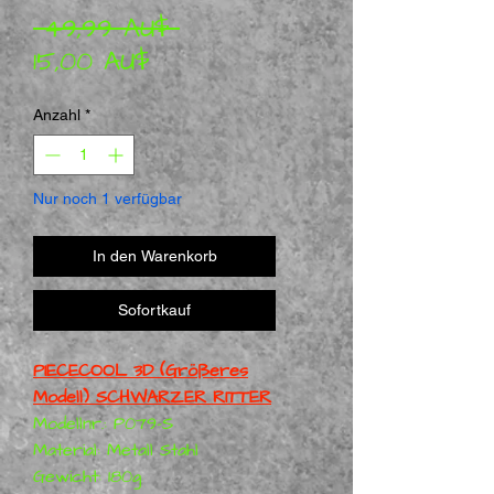
Standardpreis
 49,99 AU$ 
Sale-Preis
15,00 AU$
Anzahl
*
Nur noch 1 verfügbar
In den Warenkorb
Sofortkauf
PIECECOOL 3D (Größeres
Modell) SCHWARZER RITTER
Modellnr.: P079-S
Material: Metall Stahl
Gewicht: 180g