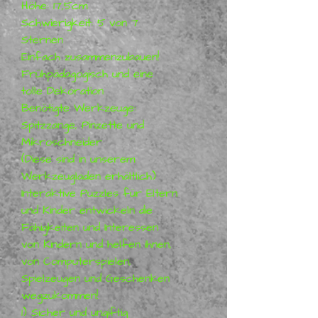
Höhe: 17,5cm
Schwierigkeit: 5 von 7
Sternen
Einfach zusammenzubauen!
Frühpädagogisch und eine
tolle Dekoration
Benötigte Werkzeuge:
Spitzzange, Pinzette und
Mikroschneider
(Diese sind in unserem
Werkzeugladen erhältlich)
Interaktive Puzzles für Eltern
und Kinder entwickeln die
Fähigkeiten und Interessen
von Kindern und helfen ihnen,
von Computerspielen,
Spielzeugen und Geschenken
wegzukommen!
1) Sicher und ungiftig