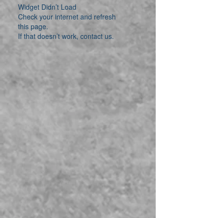
Widget Didn’t Load
Check your internet and refresh
this page.
If that doesn’t work, contact us.