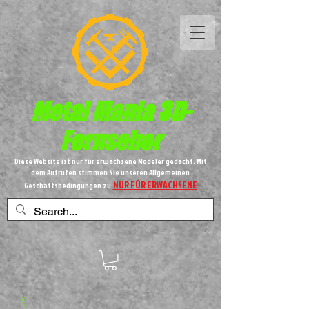
Metal
Mania 3D-
Fernseher
Diese Website ist nur für erwachsene Modeler gedacht. Mit
dem Aufrufen stimmen Sie unseren Allgemeinen
NUR FÜR ERWACHSENE
Geschäftsbedingungen zu.