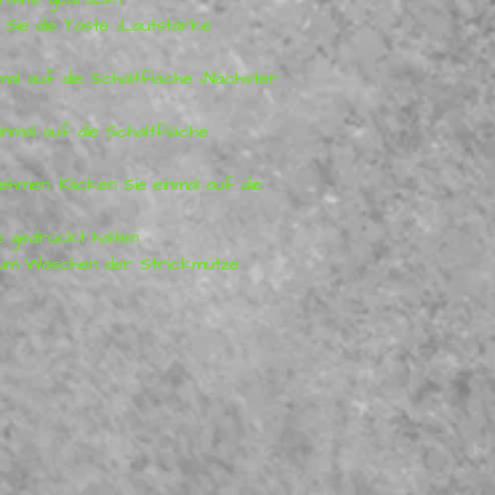
 Sie die Taste „Lautstärke
mal auf die Schaltfläche „Nächster
inmal auf die Schaltfläche
hmen: Klicken Sie einmal auf die
e gedrückt halten
um Waschen der Strickmütze