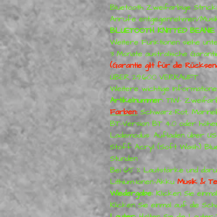
Bluetooth Zweifarbige Strick
Anrufe entgegennehmen/Musi
BLUETOOTH KNITTED BEANIE
Weitere Funktionen siehe unt
3 Monate australische Garanti
(Garantie gilt für die Rückse
ÜBER 29.600 VERKAUFT
Weitere wichtige Informatione
Artikelnummer:
TIW- Zweifarbi
Farben:
Schwarz-Rot, Marinebl
BT-Version BT 4.0 oder höher
Lademodus: Aufladen über US
Stoff Acryl (Soft Wash) Blue
Stunden
Bei 65 % Lautstärke und daru
Lithium-Ionen-Akku
Musik & Te
Wiedergabe:
Klicken Sie einmal
Klicken Sie einmal auf die Scha
Lauter:
Halten Sie die Lauter