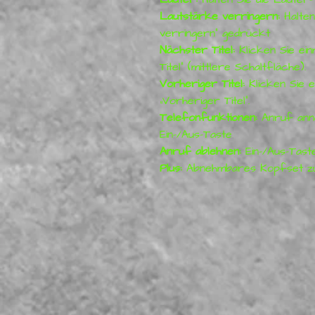
Lautstärke verringern:
Halten
verringern“ gedrückt
Nächster Titel:
Klicken Sie ein
Titel“ (mittlere Schaltfläche).
Vorheriger Titel:
Klicken Sie e
„Vorheriger Titel“.
Telefonfunktionen:
Anruf anne
Ein-/Aus-Taste
Anruf ablehnen:
Ein-/Aus-Tast
Plus:
Abnehmbares Kopfset z