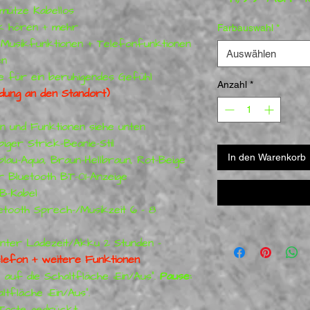
mütze Kabellos
k hören + mehr
Farbauswahl
*
Musikfunktionen + Telefonfunktionen
Auswählen
en
e für ein beruhigendes Gefühl
Anzahl
*
ndung an den Standort)
n und Funktionen siehe unten
ger Strick-Beanie-Stil
In den Warenkorb
au-Aqua, Braun-Hellbraun, Rot-Beige
 Bluetooth BT-01-Anzeige
B-Kabel
tooth Sprech-/Musikzeit 6 - 8
nter Ladezeit/Akku 2 Stunden –
lefon + weitere Funktionen
 auf die Schaltfläche „Ein/Aus“.
Pause:
ltfläche „Ein/Aus“.
-Taste gedrückt