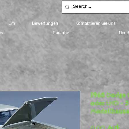
Um
Bewertungen
Kontaktieren Sie uns
ps
Garantie
Der 
1968 Dodge 
oder LHD – 
Modellbaus
Pre
0,00 AU$