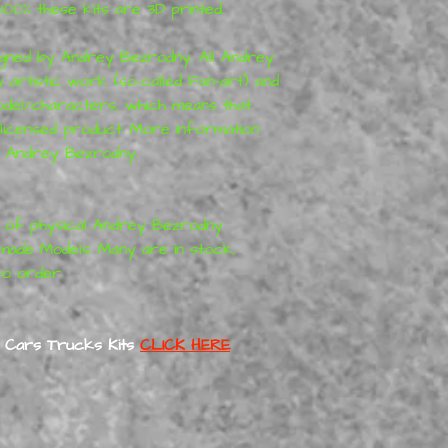
100% these kits are 3D printed.
gned by Andrey Bezrodny. All Andrey
artistic work (so-called Fan-art) and
odel/characters, which means that
licensed product. More information
: Andrey Bezrodny.
or of physical Andrey Bezrodny
ade Models. Many are in stock,
o order.
 Cars Trucks Kits
CLICK HERE