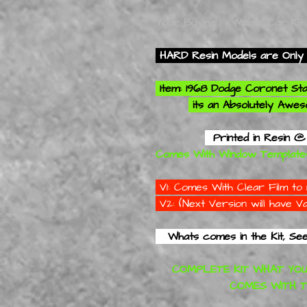
Your Buying 1 x Model Car Ki
HARD Resin Models are Only 
Item: 1968 Dodge Coronet St
its an
Absolutely
Aweso
Printed in Resin @
Comes With Window Template
V1: Comes With Clear Film 
V2: (Next Version will have
Whats comes in the Kit, See Pic
COMPLETE KIT WHAT YOU
COMES WITH THE