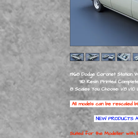
1968 Dodge Coronet Station W
3D Resin Printed Complete 
8 Scales You Choose: 1/8 1/10 1/
All models can be rescaled bi
NEW PRODUCTS 
Suited for the Modeller with