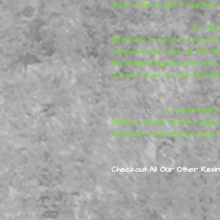
your model to get it together 
The Models/figurines
are desi
Bezrodny projects are purely 
represent his vision of the M
the Models/figures are not a 
can be found at Cults 3D.com
Metal Mania 3D
is a distribut
Models, and we offer ready-m
however some may be made t
Checkout All Our Other Resin