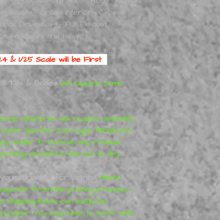
nder • Body without hood • Hood • Body
zwischen 250 und 15
 Scales • Grille • Interior • Chassis •
einjährige Gefängnis
rbox Driveshaft • Full Exhaust
headlights and taillights.
4 & 1/25 Scale will be First
k Kits & Bodies
will require Some
Some miniatures will require assembly
 super glue-like Zap-a-gap. Miniatures
apy water to remove any residual
inting and left in the sun to dry.
your miniature for painting
,
there
pports from the printing process, I
 shipping these can easily be
and paper. You may have to work with