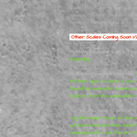
Body 1 piece 1/18 Scale and u
divided into 5 parts for Larger
Wheels • Tyres • Engine + Gea
System • Windows and glass for 
Other Scales Coming Soon 1/2
Most Motorcycle, Car & Truc
Assembly.
All supports will be removed,
the best glue to use is a good
should be washed in warm so
alcohol from the wash after pr
You will also have to prepare 
may be some traces of the su
will have removed them before
removed with a nail file or s