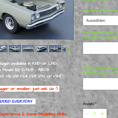
Wählen Sie die Skal
Auswählen
Wir möchten Ihre HI
Bausätze möchten Si
agon available in RHD or LHD
Wählen Sie: Rechtslen
Model Kit O/H/B - ABCB
RHD oder LHD – nur 
12 1/16 1/18 1/24 1/25 1/32 or 1/43
gger or smaller, just ask Us :)
ADDED EVERYDAY
Anzahl
*
 Experience
& Some Modelling Skills