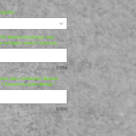
engröße
*
LFE. Welche Harzkörper oder
e verfügbar sehen? (optional)
0/250
ker oder Linkslenker. Beispiel:
1 Auswahl für jedes Modell.
*
0/500