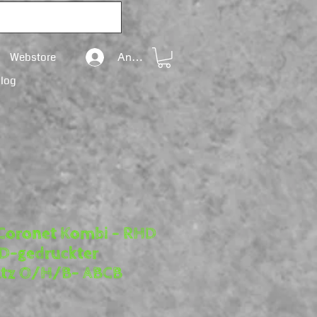
Webstore
Anmelden
Blog
Coronet Kombi – RHD
3D-gedruckter
atz O/H/B- ABCB
is