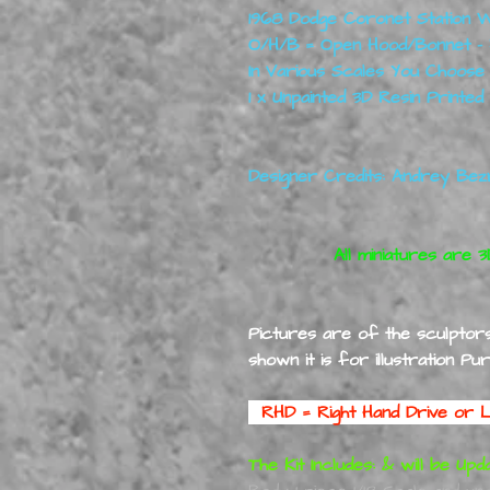
1968 Dodge Coronet Station 
O/H/B = Open Hood/Bonnet - F
In Various Scales You Choos
1 x Unpainted 3D Resin Printed
Designer Credits: Andrey Bez
All miniatures are 3
Pictures are of the sculptors 
shown it is for illustration P
RHD = Right Hand Drive or 
The Kit Includes: & will be U