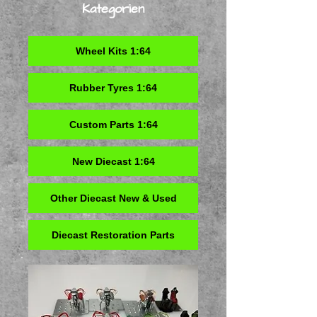
Kategorien
Wheel Kits 1:64
Rubber Tyres 1:64
Custom Parts 1:64
New Diecast 1:64
Other Diecast New & Used
Diecast Restoration Parts