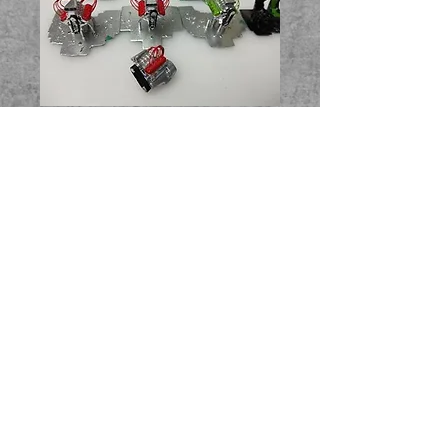
Metal Mania 3D.com & Metal Mania 3D TV
Postfach 339, Forth, Tasmanien, Australien 7310
©
2012 - 2025
Metal Mania 3D. Alle Rechte
vorbehalten.